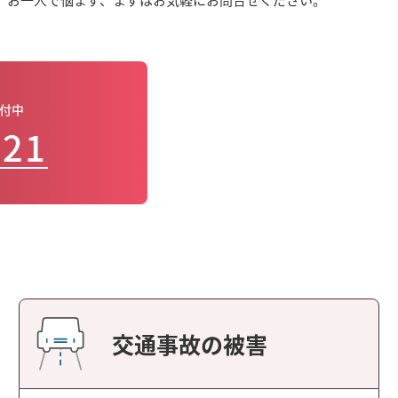
受付中
121
交通事故の被害